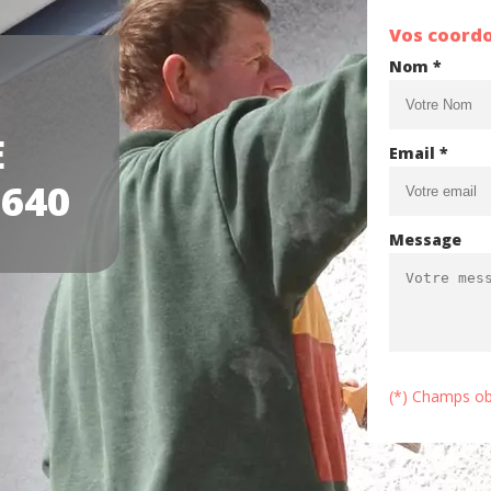
Vos coord
Nom *
E
Email *
640
Message
(*) Champs ob