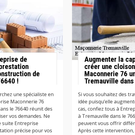
eprise de
Augmenter la cap
prestation
créer une cloison
onstruction de
Maconnerie 76 un
76640 !
Tremauville dans 
rchez une spécialiste en
Si vous souhaitez des tra
prise Maconnerie 76
idée puisqu’elle augmente
ans le 76640 réunit des
cas, confiez tous à Entr
liser vos demandes. Ne
à Tremauville dans le 76
e suite Entreprise
peuvent vous offrir diffé
tation précise pour vos
Après cette intervention