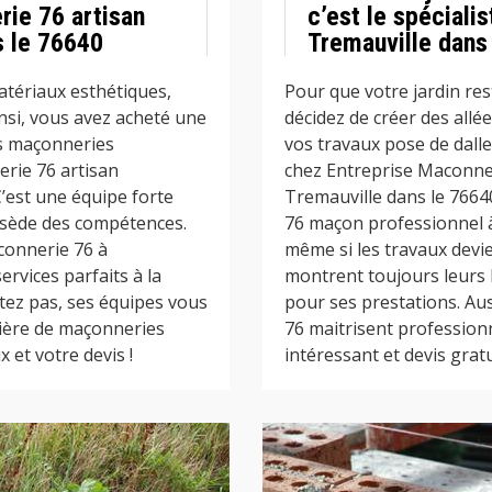
ie 76 artisan
c’est le spéciali
s le 76640
Tremauville dans 
tériaux esthétiques,
Pour que votre jardin re
nsi, vous avez acheté une
décidez de créer des allé
es maçonneries
vos travaux pose de dalle
erie 76 artisan
chez Entreprise Maconneri
’est une équipe forte
Tremauville dans le 7664
ssède des compétences.
76 maçon professionnel à
connerie 76 à
même si les travaux devie
ervices parfaits à la
montrent toujours leurs
étez pas, ses équipes vous
pour ses prestations. Au
ière de maçonneries
76 maitrisent profession
 et votre devis !
intéressant et devis gratui