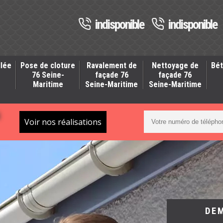
indisponible
indisponible
llée
Pose de cloture
Ravalement de
Nettoyage de
Bét
-
76 Seine-
façade 76
façade 76
Maritime
Seine-Maritime
Seine-Maritime
S
Voir nos réalisations
DE