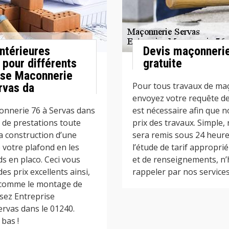
ntérieures
Devis maçonneri
pour différents
gratuite
ise Maconnerie
Pour tous travaux de maç
rvas da
envoyez votre requête de 
nnerie 76 à Servas dans
est nécessaire afin que n
 de prestations toute
prix des travaux. Simple, 
la construction d’une
sera remis sous 24 heure
e votre plafond en les
l’étude de tarif appropri
s en placo. Ceci vous
et de renseignements, n’
es prix excellents ainsi,
rappeler par nos services
 comme le montage de
ssez Entreprise
rvas dans le 01240.
 bas !