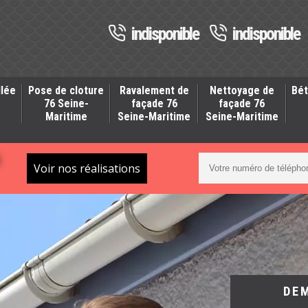
indisponible
indisponible
llée
Pose de cloture
Ravalement de
Nettoyage de
Bét
-
76 Seine-
façade 76
façade 76
Maritime
Seine-Maritime
Seine-Maritime
S
Voir nos réalisations
DE