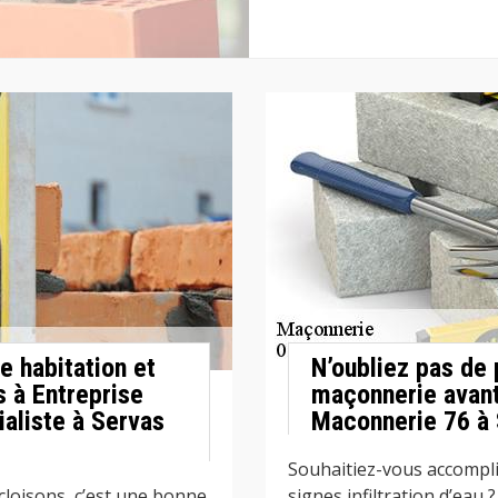
e habitation et
N’oubliez pas de 
s à Entreprise
maçonnerie avant
aliste à Servas
Maconnerie 76 à 
Souhaitiez-vous accompli
cloisons, c’est une bonne
signes infiltration d’eau 