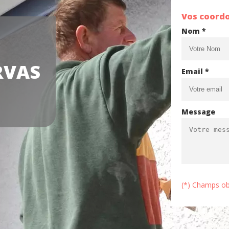
Vos coord
Nom *
RVAS
Email *
Message
(*) Champs ob