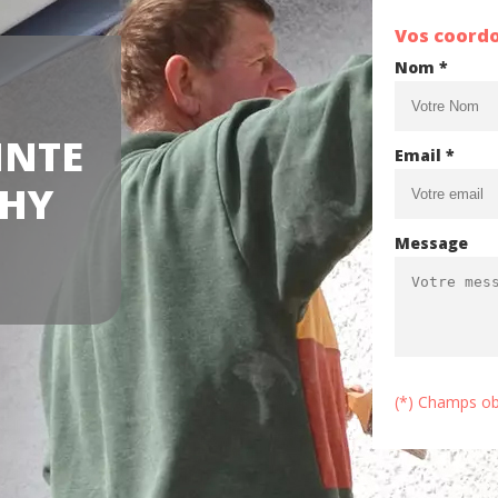
Vos coord
Nom *
INTE
Email *
CHY
Message
(*) Champs ob