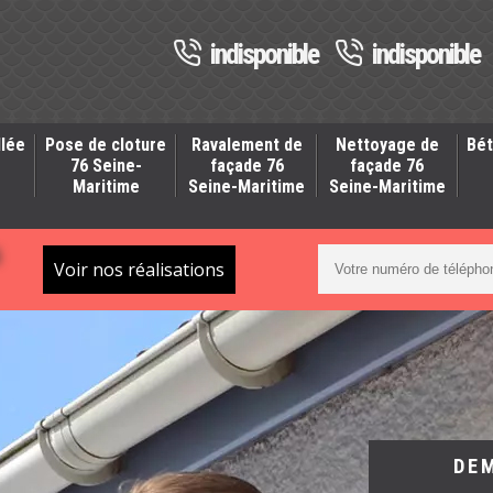
indisponible
indisponible
llée
Pose de cloture
Ravalement de
Nettoyage de
Bét
-
76 Seine-
façade 76
façade 76
Maritime
Seine-Maritime
Seine-Maritime
S
Voir nos réalisations
DE