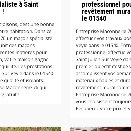
liste à Saint
professionnel po
 !
revêtement mural
le 01540
cloisons, c’est une bonne
otre habitation. Dans ce
Entreprise Maconnerie 7
 76 un maçon spécialiste
effectuer vos travaux po
réunit des maçons
Veyle dans le 01540. Ent
érentes matières pour
professionnel effectue v
ion, votre maison gagne
Saint Julien Sur Veyle da
quillité. Les prestations
premier objectif c’est de
n Sur Veyle dans le 01540
accomplissent vos demand
 qualité et isolants.
matériaux fiables et dura
se Maconnerie 76 qui
revêtement mural comme :
gratuit !
Entreprise Maconnerie 76 
vous choisissent toujour
Récupérez votre prix et vo