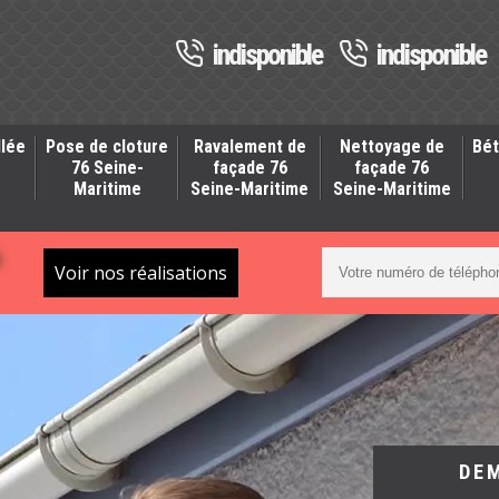
indisponible
indisponible
llée
Pose de cloture
Ravalement de
Nettoyage de
Bét
-
76 Seine-
façade 76
façade 76
Maritime
Seine-Maritime
Seine-Maritime
S
Voir nos réalisations
DE