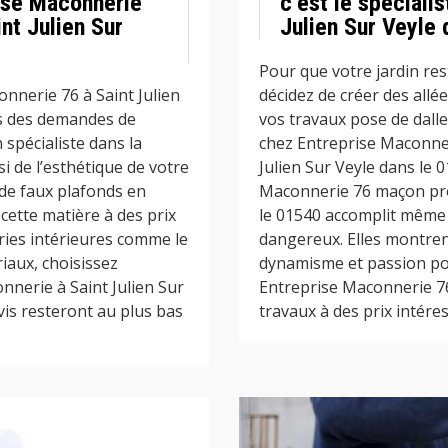
ise Maconnerie
c’est le spéciali
nt Julien Sur
Julien Sur Veyle 
Pour que votre jardin re
nerie 76 à Saint Julien
décidez de créer des allé
rs des demandes de
vos travaux pose de dalle
 spécialiste dans la
chez Entreprise Maconneri
i de l’esthétique de votre
Julien Sur Veyle dans le 
 de faux plafonds en
Maconnerie 76 maçon prof
cette matière à des prix
le 01540 accomplit même s
ries intérieures comme le
dangereux. Elles montren
iaux, choisissez
dynamisme et passion pou
nerie à Saint Julien Sur
Entreprise Maconnerie 7
vis resteront au plus bas
travaux à des prix intéres