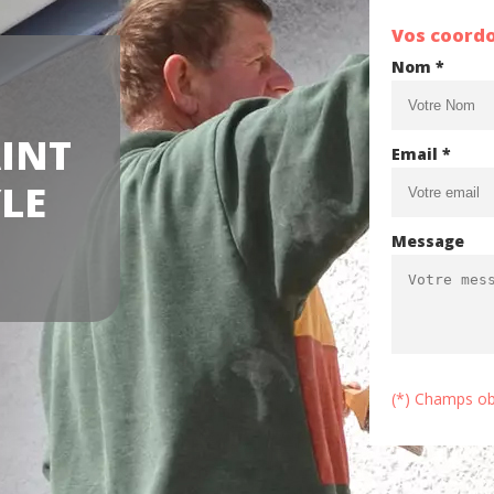
Vos coord
Nom *
INT
Email *
YLE
Message
(*) Champs ob