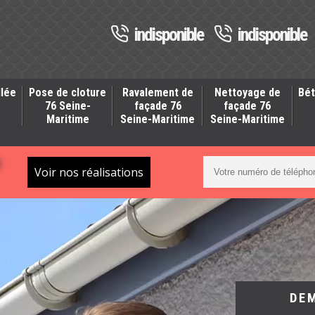
indisponible
indisponible
llée
Pose de cloture
Ravalement de
Nettoyage de
Bét
-
76 Seine-
façade 76
façade 76
Maritime
Seine-Maritime
Seine-Maritime
S
Voir nos réalisations
DE