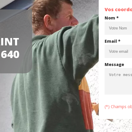
Vos coord
Nom *
INT
Email *
1640
Message
(*) Champs ob