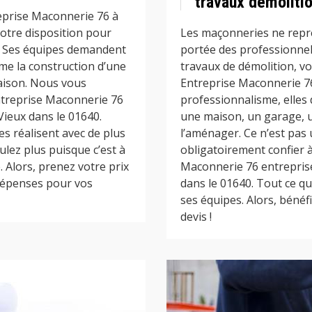
travaux démolitio
reprise Maconnerie 76 à
votre disposition pour
Les maçonneries ne représ
n. Ses équipes demandent
portée des professionnel
me la construction d’une
travaux de démolition, v
aison. Nous vous
Entreprise Maconnerie 76
 Entreprise Maconnerie 76
professionnalisme, elles
Vieux dans le 01640.
une maison, un garage, u
es réalisent avec de plus
l’aménager. Ce n’est pas 
lez plus puisque c’est à
obligatoirement confier 
e. Alors, prenez votre prix
Maconnerie 76 entreprise
 dépenses pour vos
dans le 01640. Tout ce qu
ses équipes. Alors, bénéfi
devis !