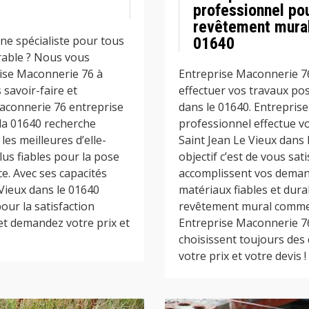
professionnel po
revêtement mural
ne spécialiste pour tous
01640
rable ? Nous vous
rise Maconnerie 76 à
Entreprise Maconnerie 7
 savoir-faire et
effectuer vos travaux po
aconnerie 76 entreprise
dans le 01640. Entrepris
 la 01640 recherche
professionnel effectue v
es meilleures d’elle-
Saint Jean Le Vieux dans 
us fiables pour la pose
objectif c’est de vous sat
e. Avec ses capacités
accomplissent vos demand
Vieux dans le 01640
matériaux fiables et dura
pour la satisfaction
revêtement mural comme :
et demandez votre prix et
Entreprise Maconnerie 76
choisissent toujours des
votre prix et votre devis !