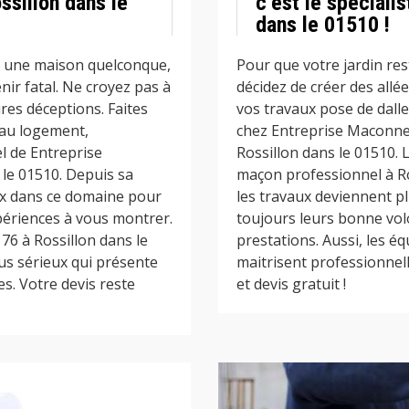
ssillon dans le
c’est le spéciali
dans le 01510 !
re une maison quelconque,
Pour que votre jardin re
nir fatal. Ne croyez pas à
décidez de créer des allé
ires déceptions. Faites
vos travaux pose de dalle
eau logement,
chez Entreprise Maconneri
l de Entreprise
Rossillon dans le 01510.
le 01510. Depuis sa
maçon professionnel à Ro
vaux dans ce domaine pour
les travaux deviennent pl
périences à vous montrer.
toujours leurs bonne vo
76 à Rossillon dans le
prestations. Aussi, les 
lus sérieux qui présente
maitrisent professionnel
es. Votre devis reste
et devis gratuit !