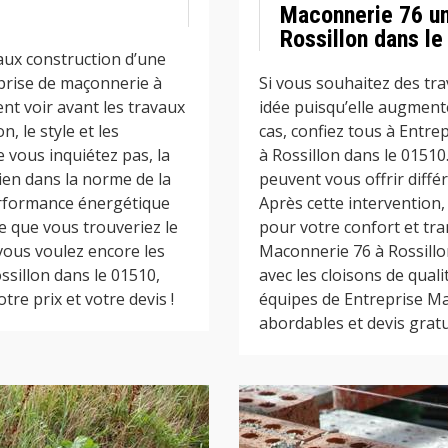
Maconnerie 76 un
Rossillon dans le
aux construction d’une
prise de maçonnerie à
Si vous souhaitez des tra
nt voir avant les travaux
idée puisqu’elle augmente
, le style et les
cas, confiez tous à Entr
 vous inquiétez pas, la
à Rossillon dans le 01510
ien dans la norme de la
peuvent vous offrir diffé
erformance énergétique
Après cette intervention
e que vous trouveriez le
pour votre confort et tra
r vous voulez encore les
Maconnerie 76 à Rossillo
ssillon dans le 01510,
avec les cloisons de qual
re prix et votre devis !
équipes de Entreprise Ma
abordables et devis gratui