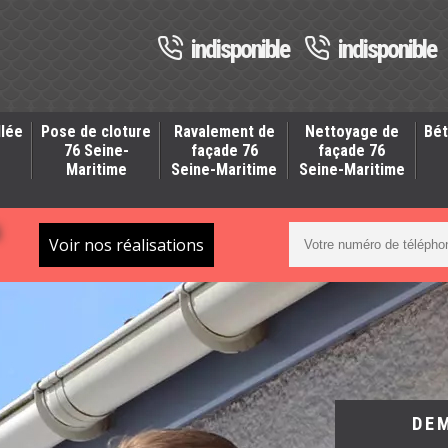
indisponible
indisponible
llée
Pose de cloture
Ravalement de
Nettoyage de
Bét
-
76 Seine-
façade 76
façade 76
Maritime
Seine-Maritime
Seine-Maritime
S
Voir nos réalisations
DE