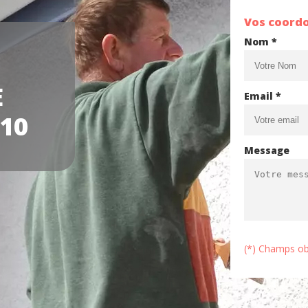
Vos coord
Nom *
E
Email *
10
Message
(*) Champs ob