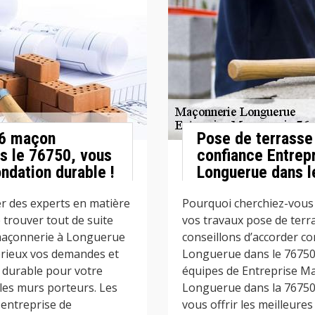
76 maçon
Pose de terrasse 
s le 76750, vous
confiance Entrep
ndation durable !
Longuerue dans l
r des experts en matière
Pourquoi cherchiez-vous 
trouver tout de suite
vos travaux pose de terr
maçonnerie à Longuerue
conseillons d’accorder c
érieux vos demandes et
Longuerue dans le 76750.
s durable pour votre
équipes de Entreprise M
t les murs porteurs. Les
Longuerue dans la 76750
entreprise de
vous offrir les meilleures