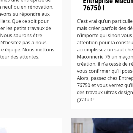
Entreprise Macon
n neuf ou en rénovation.
76750 !
 avons su répondre aux
iers. Que ce soit pour
C’est vrai qu’un particul
er les petits travaux de
mais créer parfois des dé
 Nous saurons être
n’importe qui sinon vous 
. N’hésitez pas à nous
attention pour la constr
tre équipe. Nous mettons
accomplissez un saut che
teur des attentes.
Maconnerie 76 un maçon 
création, il n’a cessé de
vous confirmer qu’il pos
Alors, passez chez Entre
76750 et vous verrez qu’i
des travaux ultras design
gratuit !