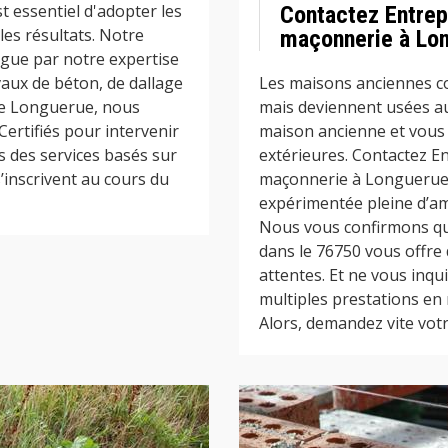
t essentiel d'adopter les
Contactez Entrep
les résultats. Notre
maçonnerie à Lon
ngue par notre expertise
vaux de béton, de dallage
Les maisons anciennes c
ie Longuerue, nous
mais deviennent usées au 
Certifiés pour intervenir
maison ancienne et vous 
 des services basés sur
extérieures. Contactez E
’inscrivent au cours du
maçonnerie à Longuerue d
expérimentée pleine d’am
Nous vous confirmons q
dans le 76750 vous offre 
attentes. Et ne vous inq
multiples prestations en
Alors, demandez vite votre