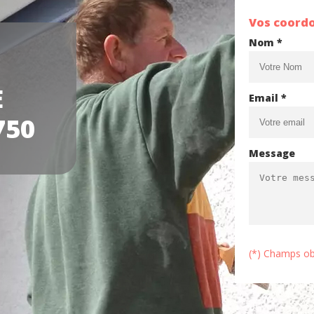
Vos coord
Nom *
E
Email *
750
Message
(*) Champs ob