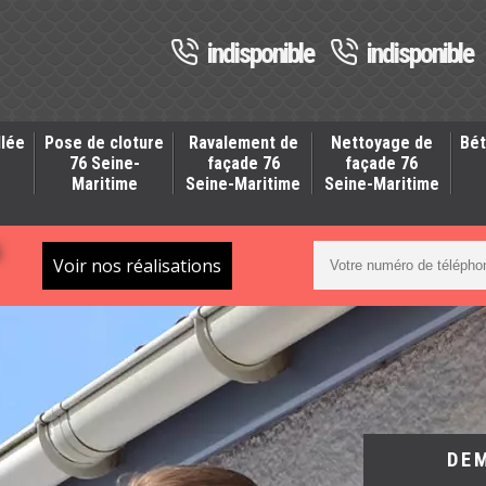
indisponible
indisponible
llée
Pose de cloture
Ravalement de
Nettoyage de
Bét
-
76 Seine-
façade 76
façade 76
Maritime
Seine-Maritime
Seine-Maritime
S
Voir nos réalisations
DE