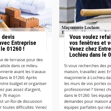
 devis
Vous voulez refa
avec Entreprise
vos fenêtres et v
le 01260 !
Venez chez Entre
Lochieu dans le 
se de terrasse pour des
aliste dans ce milieu.
Si vous recherches des p
nnerie avant les travaux
maison, travaillez avec 
dans le 01260. Après
maçonnerie à Lochieu dans
votre budget et organiser
les murs de vos portes o
avez pas assez d’argent,
professionnel ? Venez ch
ie 76 maçon
dans le 01260. Ses équip
st un Roi de discussion
demandes pour maison an
r toutes difficultés. Venez
équipes parfaites qui réa