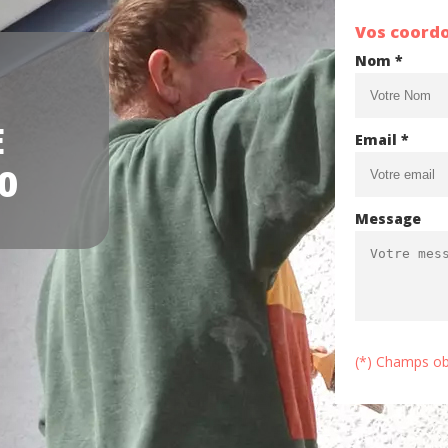
Vos coord
Nom *
E
Email *
0
Message
(*) Champs ob