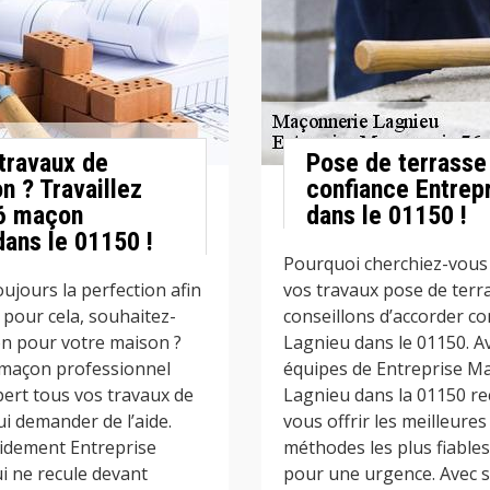
travaux de
Pose de terrasse 
n ? Travaillez
confiance Entrep
76 maçon
dans le 01150 !
dans le 01150 !
Pourquoi cherchiez-vous 
ujours la perfection afin
vos travaux pose de terr
t pour cela, souhaitez-
conseillons d’accorder c
ion pour votre maison ?
Lagnieu dans le 01150. Av
 maçon professionnel
équipes de Entreprise M
pert tous vos travaux de
Lagnieu dans la 01150 r
i demander de l’aide.
vous offrir les meilleures
pidement Entreprise
méthodes les plus fiables
i ne recule devant
pour une urgence. Avec s