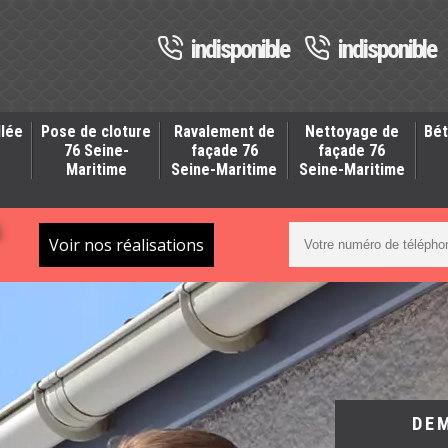
indisponible
indisponible
llée
Pose de cloture
Ravalement de
Nettoyage de
Bét
-
76 Seine-
façade 76
façade 76
Maritime
Seine-Maritime
Seine-Maritime
S
Voir nos réalisations
DE