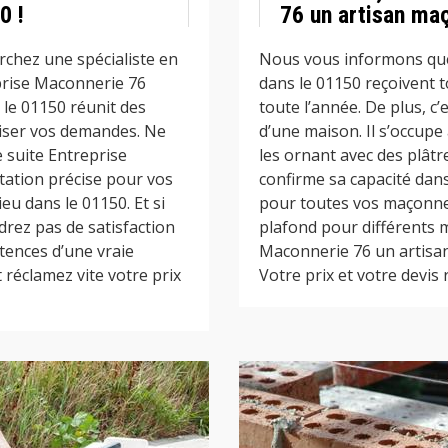
0 !
76 un artisan ma
rchez une spécialiste en
Nous vous informons que
prise Maconnerie 76
dans le 01150 reçoivent 
le 01150 réunit des
toute l’année. De plus, c’
liser vos demandes. Ne
d’une maison. Il s’occupe
e suite Entreprise
les ornant avec des plâtr
tation précise pour vos
confirme sa capacité dans 
u dans le 01150. Et si
pour toutes vos maçonne
drez pas de satisfaction
plafond pour différents m
tences d’une vraie
Maconnerie 76 un artisa
t réclamez vite votre prix
Votre prix et votre devis 