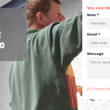
Vos coord
Nom *
E
Email *
0
Message
(*) Champs ob