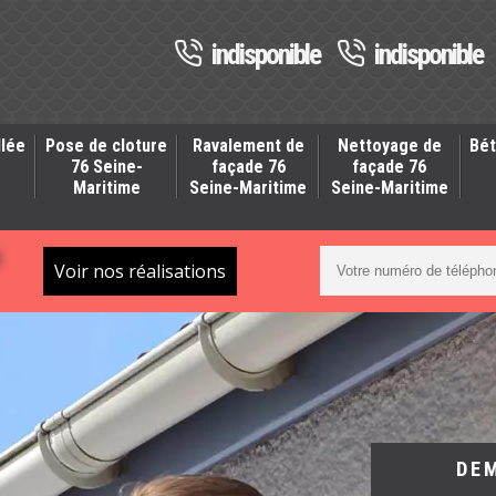
indisponible
indisponible
llée
Pose de cloture
Ravalement de
Nettoyage de
Bét
-
76 Seine-
façade 76
façade 76
Maritime
Seine-Maritime
Seine-Maritime
S
Voir nos réalisations
DE