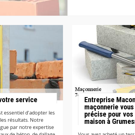
votre service
Entreprise Macon
maçonnerie vous 
t essentiel d'adopter les
précise pour vos
les résultats. Notre
maison à Grumesn
ngue par notre expertise
vaux de béton, de dallage
Vous avez acheté un terr