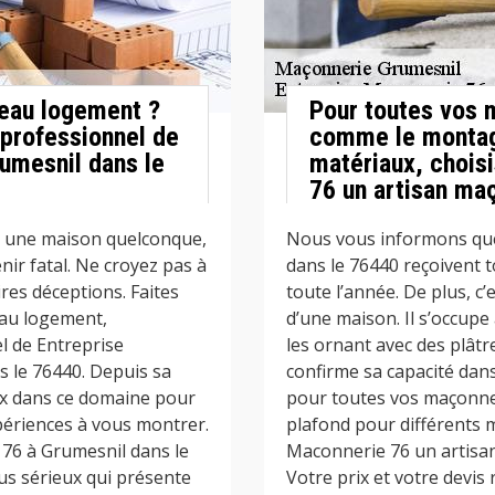
veau logement ?
Pour toutes vos 
professionnel de
comme le montage
umesnil dans le
matériaux, chois
76 un artisan ma
re une maison quelconque,
Nous vous informons que
nir fatal. Ne croyez pas à
dans le 76440 reçoivent 
ires déceptions. Faites
toute l’année. De plus, c’
eau logement,
d’une maison. Il s’occupe
l de Entreprise
les ornant avec des plâtr
 le 76440. Depuis sa
confirme sa capacité dans 
vaux dans ce domaine pour
pour toutes vos maçonne
périences à vous montrer.
plafond pour différents m
 76 à Grumesnil dans le
Maconnerie 76 un artisa
lus sérieux qui présente
Votre prix et votre devis 