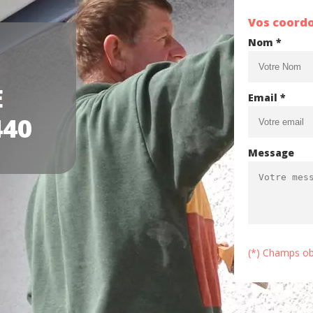
Vos coord
Nom *
E
Email *
440
Message
(*) Champs ob