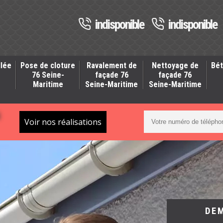
indisponible
indisponible
llée
Pose de cloture
Ravalement de
Nettoyage de
Bét
-
76 Seine-
façade 76
façade 76
Maritime
Seine-Maritime
Seine-Maritime
S
Voir nos réalisations
DE