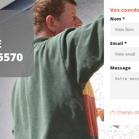
Vos coord
Nom *
E
Email *
6570
Message
(*) Champs ob