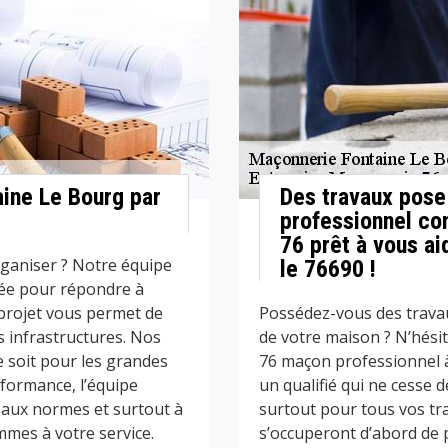
ine Le Bourg par
Des travaux pose 
professionnel c
76 prêt à vous ai
ganiser ? Notre équipe
le 76690 !
iée pour répondre à
projet vous permet de
Possédez-vous des travau
s infrastructures. Nos
de votre maison ? N’hési
 soit pour les grandes
76 maçon professionnel à
formance, l’équipe
un qualifié qui ne cesse 
 aux normes et surtout à
surtout pour tous vos tr
mes à votre service.
s’occuperont d’abord de p