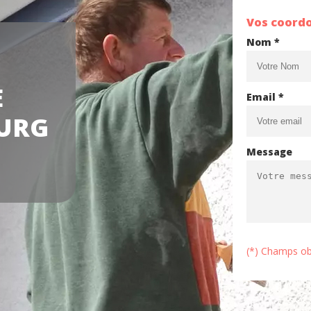
Vos coord
Nom *
E
Email *
OURG
Message
(*) Champs ob