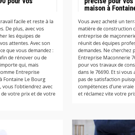
90 pour vos
précise pour vos
maison à Fontain
vail facile et reste à la
Vous avez acheté un terr
. De plus, avec vos
matière de construction 
her les équipes de
entreprise de maçonnerie
vos attentes. Avec son
réunit des équipes profes
 ce que vous demandez :
demandes. Ne cherchez plu
afin de rénover ou de
Entreprise Maconnerie 76
’importe qui, mais
pour vos travaux de cons
 comme Entreprise
dans le 76690. Et si vous
à Fontaine Le Bourg
pas de satisfaction puisq
, vous l’obtiendrez avec
compétences d’une vraie p
 de votre prix et de votre
et réclamez vite votre prix