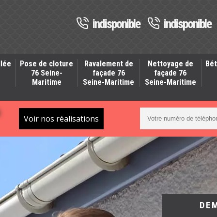
indisponible
indisponible
llée
Pose de cloture
Ravalement de
Nettoyage de
Bét
-
76 Seine-
façade 76
façade 76
Maritime
Seine-Maritime
Seine-Maritime
S
Voir nos réalisations
DE