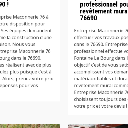
90 !
professionnel po
revêtement mural
reprise Maconnerie 76 à
76690
otre disposition pour
n. Ses équipes demandent
Entreprise Maconnerie 7
me la construction d’une
effectuer vos travaux po
aison. Nous vous
dans le 76690. Entrepris
 Entreprise Maconnerie 76
professionnel effectue v
ourg dans le 76690.
Fontaine Le Bourg dans l
es réalisent avec de plus
objectif c’est de vous sat
lez plus puisque c’est à
accomplissent vos demand
e. Alors, prenez votre prix
matériaux fiables et dura
 dépenses pour vos
revêtement mural comme :
Entreprise Maconnerie 7
choisissent toujours des
votre prix et votre devis !