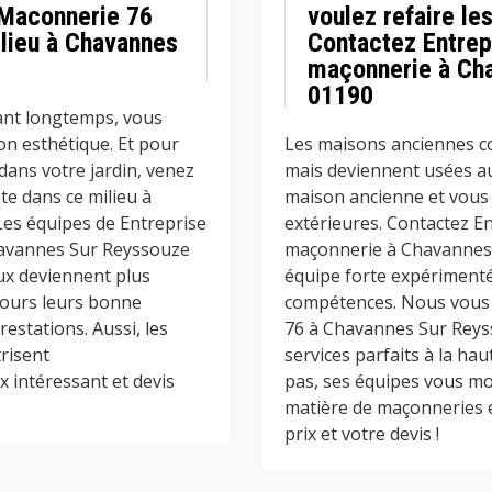
e Maconnerie 76
voulez refaire le
ilieu à Chavannes
Contactez Entrep
maçonnerie à Cha
01190
ant longtemps, vous
on esthétique. Et pour
Les maisons anciennes c
 dans votre jardin, venez
mais deviennent usées au 
te dans ce milieu à
maison ancienne et vous 
es équipes de Entreprise
extérieures. Contactez E
avannes Sur Reyssouze
maçonnerie à Chavannes 
ux deviennent plus
équipe forte expérimenté
ujours leurs bonne
compétences. Nous vous
estations. Aussi, les
76 à Chavannes Sur Reys
risent
services parfaits à la ha
x intéressant et devis
pas, ses équipes vous mo
matière de maçonneries e
prix et votre devis !