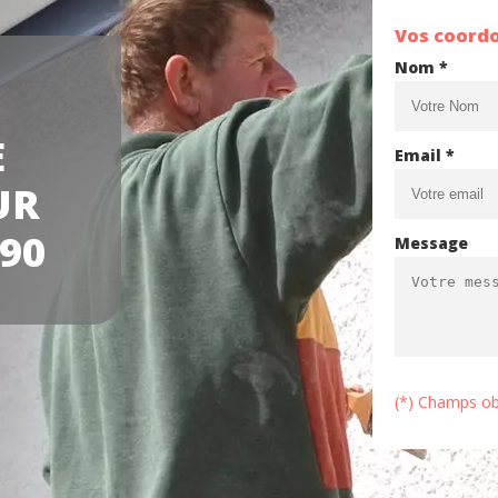
Vos coord
Nom *
E
Email *
UR
90
Message
(*) Champs ob