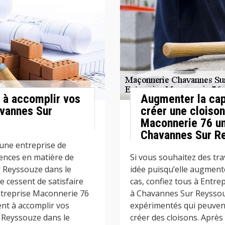
 à accomplir vos
Augmenter la cap
avannes Sur
créer une cloison
Maconnerie 76 un
Chavannes Sur Re
une entreprise de
ences en matière de
Si vous souhaitez des tra
 Reyssouze dans le
idée puisqu’elle augmente
ne cessent de satisfaire
cas, confiez tous à Entr
Entreprise Maconnerie 76
à Chavannes Sur Reyssouz
nt à accomplir vos
expérimentés qui peuvent
 Reyssouze dans le
créer des cloisons. Après