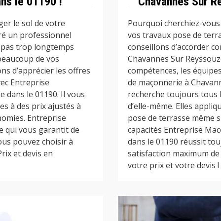
ns le 01190 !
Chavannes Sur Re
er le sol de votre
Pourquoi cherchiez-vous 
ré un professionnel
vos travaux pose de terr
 pas trop longtemps
conseillons d’accorder c
 beaucoup de vos
Chavannes Sur Reyssouze 
ons d’apprécier les offres
compétences, les équipes
ec Entreprise
de maçonnerie à Chavann
dans le 01190. Il vous
recherche toujours tous 
s à des prix ajustés à
d’elle-même. Elles appliq
nomies. Entreprise
pose de terrasse même si
 qui vous garantit de
capacités Entreprise Ma
ous pouvez choisir à
dans le 01190 réussit tou
ix et devis en
satisfaction maximum de 
votre prix et votre devis !