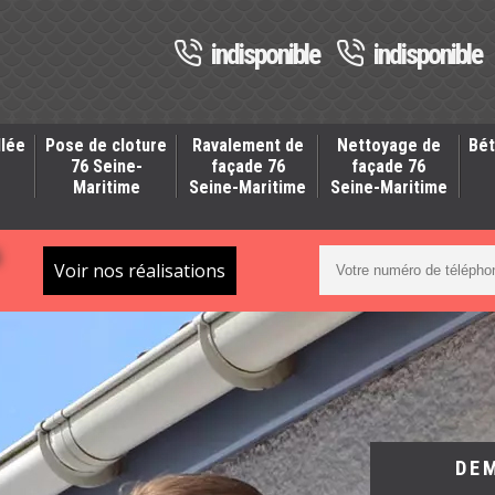
indisponible
indisponible
llée
Pose de cloture
Ravalement de
Nettoyage de
Bét
-
76 Seine-
façade 76
façade 76
Maritime
Seine-Maritime
Seine-Maritime
S
Voir nos réalisations
DE