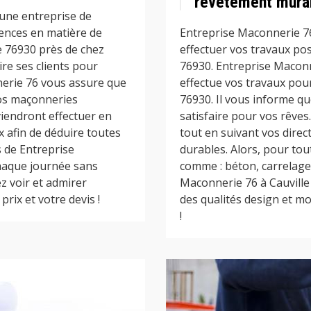
revêtement mural
une entreprise de
ences en matière de
Entreprise Maconnerie 7
e 76930 près de chez
effectuer vos travaux po
aire ses clients pour
76930. Entreprise Macon
nerie 76 vous assure que
effectue vos travaux pou
vos maçonneries
76930. Il vous informe qu
 viendront effectuer en
satisfaire pour vos rêve
x afin de déduire toutes
tout en suivant vos direct
s de Entreprise
durables. Alors, pour to
haque journée sans
comme : béton, carrelage,
z voir et admirer
Maconnerie 76 à Cauville
rix et votre devis !
des qualités design et mo
!