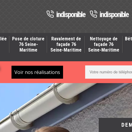
indisponible
indisponible
llée
Pose de cloture
Ravalement de
Nettoyage de
Bét
-
76 Seine-
façade 76
façade 76
Maritime
Seine-Maritime
Seine-Maritime
S
Voir nos réalisations
DE