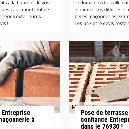
aits à la hauteur de vos
ce domaine à Cauville dan
quipes vous montrent de
et même très difficiles et
neries extérieures.
belles maçonneries extéri
is !
Les prix et le devis resten
r Entreprise
Pose de terrasse 
maçonnerie à
confiance Entrep
dans le 76930 !