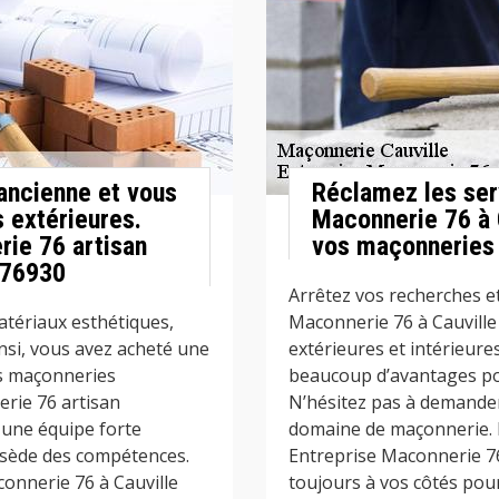
ancienne et vous
Réclamez les ser
 extérieures.
Maconnerie 76 à 
ie 76 artisan
vos maçonneries e
 76930
Arrêtez vos recherches et
tériaux esthétiques,
Maconnerie 76 à Cauvill
nsi, vous avez acheté une
extérieures et intérieure
es maçonneries
beaucoup d’avantages pou
erie 76 artisan
N’hésitez pas à demander 
 une équipe forte
domaine de maçonnerie. 
ssède des compétences.
Entreprise Maconnerie 76
onnerie 76 à Cauville
toujours à vos côtés pou