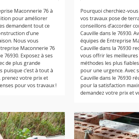
reprise Maconnerie 76 à
Pourquoi cherchiez-vous 
sition pour améliorer
vos travaux pose de terr
ipes demandent tout ce
conseillons d’accorder c
nstruction d’une
Cauville dans le 76930. A
aison. Nous vous
équipes de Entreprise M
 Entreprise Maconnerie 76
Cauville dans la 76930 r
le 76930. Exposez à ses
vous offrir les meilleures
vec de plus grande
méthodes les plus fiables
s puisque c’est à tout à
pour une urgence. Avec s
s, prenez votre prix et
Cauville dans le 76930 réu
enses pour vos travaux !
pour la satisfaction maxi
demandez votre prix et vo