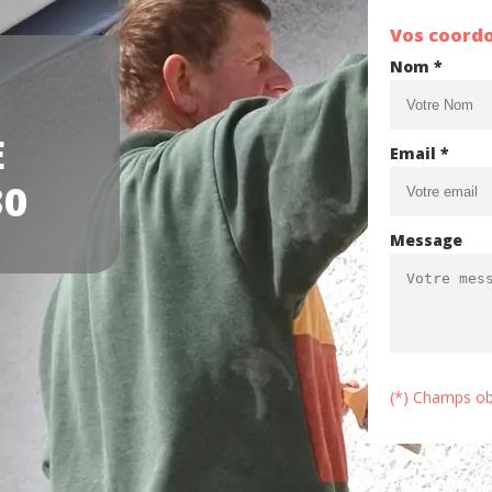
Vos coord
Nom *
E
Email *
30
Message
(*) Champs ob