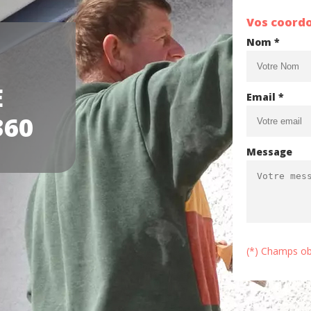
Vos coord
Nom *
E
Email *
360
Message
(*) Champs ob