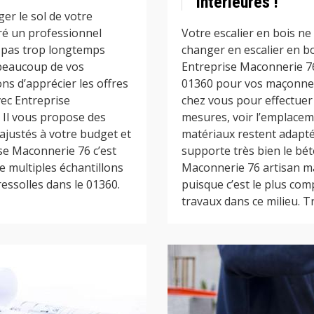
intérieures !
er le sol de votre
ré un professionnel
Votre escalier en bois ne
 pas trop longtemps
changer en escalier en bo
 beaucoup de vos
Entreprise Maconnerie 76
ons d’apprécier les offres
01360 pour vos maçonner
ec Entreprise
chez vous pour effectuer
 Il vous propose des
mesures, voir l’emplaceme
 ajustés à votre budget et
matériaux restent adaptés
se Maconnerie 76 c’est
supporte très bien le bét
e multiples échantillons
Maconnerie 76 artisan ma
essolles dans le 01360.
puisque c’est le plus co
travaux dans ce milieu. Tr