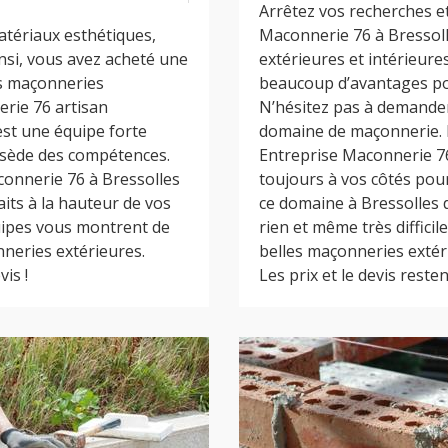
Arrêtez vos recherches et
tériaux esthétiques,
Maconnerie 76 à Bressol
nsi, vous avez acheté une
extérieures et intérieure
es maçonneries
beaucoup d’avantages pou
erie 76 artisan
N’hésitez pas à demander 
est une équipe forte
domaine de maçonnerie. 
ssède des compétences.
Entreprise Maconnerie 76
onnerie 76 à Bressolles
toujours à vos côtés pou
aits à la hauteur de vos
ce domaine à Bressolles d
quipes vous montrent de
rien et même très difficil
neries extérieures.
belles maçonneries extéri
is !
Les prix et le devis resten