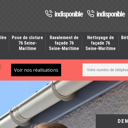
indisponible
indisponible
llée
Pose de cloture
Ravalement de
Nettoyage de
Bét
-
76 Seine-
façade 76
façade 76
Maritime
Seine-Maritime
Seine-Maritime
S
Voir nos réalisations
DE