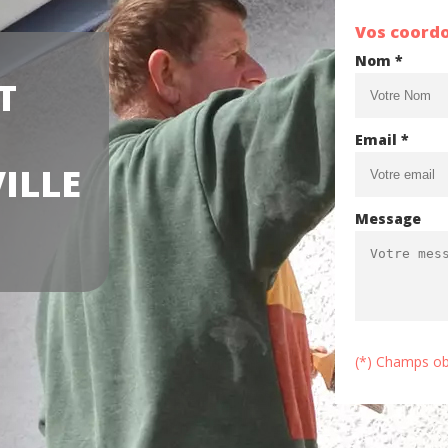
Vos coord
Nom *
T
E
Email *
ILLE
Message
(*) Champs ob