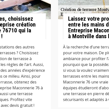
es, choisissez
Laissez votre pro
eprise création
entre les mains d
e 76710 qui la
Entreprise Macon
 !
à Montville dans 
stations des autres
À la recherche d’une terr
terrasses ? Choisissez
pour votre maison. De pl
ion de terrasse à
ambiance pour profiter l’ai
es règles de l’art. Aussi,
pourquoi que la possédez 
t des années d’expérience
si vous la voulez vraiment
ce milieu. Ainsi, pour
terrasses entre les main
errasse, obtenez des
Maconnerie 76 une vraie 
reprise Maconnerie 76 à
équipes étudieront d’abor
aussi une terrasse
une terrasse en pierre dé
ues. Profitez vite
sécurisants et adaptés à 
avec devis gratuit !