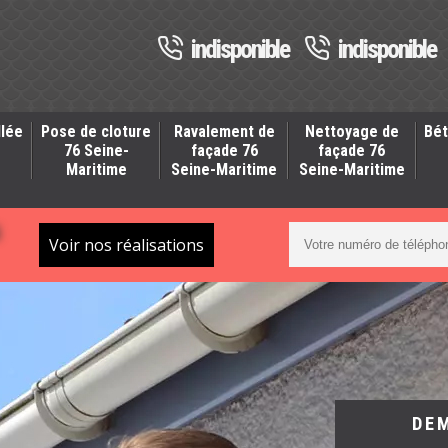
indisponible
indisponible
llée
Pose de cloture
Ravalement de
Nettoyage de
Bét
-
76 Seine-
façade 76
façade 76
Maritime
Seine-Maritime
Seine-Maritime
S
Voir nos réalisations
DE