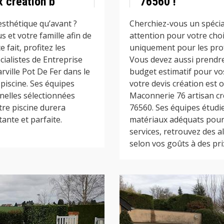
x création b
76560 !
esthétique qu’avant ?
Cherchiez-vous un spécial
 et votre famille afin de
attention pour votre cho
 fait, profitez les
uniquement pour les prof
ialistes de Entreprise
Vous devez aussi prendre
rville Pot De Fer dans le
budget estimatif pour vo
piscine. Ses équipes
votre devis création est 
nelles sélectionnées
Maconnerie 76 artisan cré
re piscine durera
76560. Ses équipes étudie
ante et parfaite.
matériaux adéquats pour v
services, retrouvez des a
selon vos goûts à des prix