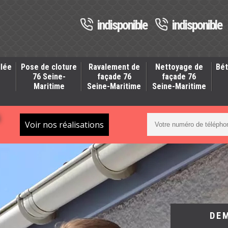
indisponible
indisponible
llée
Pose de cloture
Ravalement de
Nettoyage de
Bét
-
76 Seine-
façade 76
façade 76
Maritime
Seine-Maritime
Seine-Maritime
S
Voir nos réalisations
DE