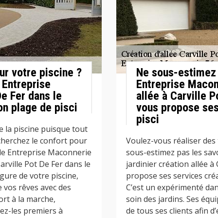
ur votre piscine ?
Ne sous-estimez 
 Entreprise
Entreprise Maconn
e Fer dans le
allée à Carville 
on plage de pisci
vous propose ses
pisci
e la piscine puisque tout
cherchez le confort pour
Voulez-vous réaliser des 
 de Entreprise Maconnerie
sous-estimez pas les sav
arville Pot De Fer dans le
jardinier création allée à
gure de votre piscine,
propose ses services créa
e vos rêves avec des
C’est un expérimenté dan
ort à la marche,
soin des jardins. Ses équ
yez-les premiers à
de tous ses clients afin d