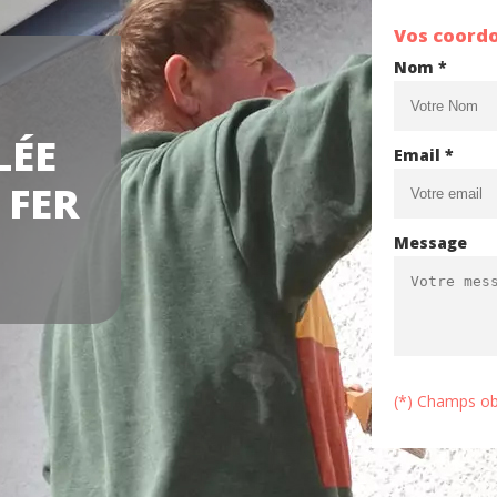
Vos coord
Nom *
LÉE
Email *
 FER
Message
(*) Champs ob